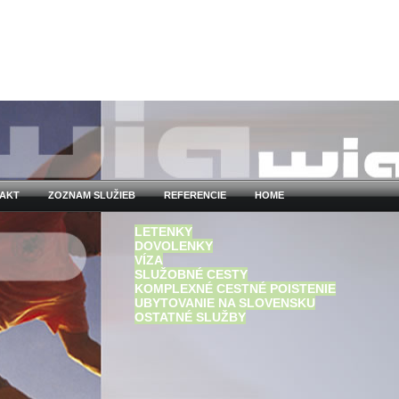
AKT
ZOZNAM SLUŽIEB
REFERENCIE
HOME
LETENKY
DOVOLENKY
VÍZA
SLUŽOBNÉ CESTY
KOMPLEXNÉ CESTNÉ POISTENIE
UBYTOVANIE NA SLOVENSKU
OSTATNÉ SLUŽBY